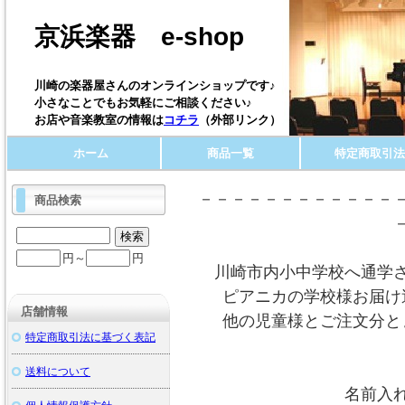
京浜楽器 e-shop
川崎の楽器屋さんのオンラインショップです♪
小さなことでもお気軽にご相談ください♪
お店や音楽教室の情報は
コチラ
（外部リンク）
ホーム
商品一覧
特定商取引法
－－－－－－－－－－－－
商品検索
円～
円
川崎市内小中学校へ通学
ピアニカの学校様お届け
店舗情報
他の児童様とご注文分と
特定商取引法に基づく表記
送料について
名前入