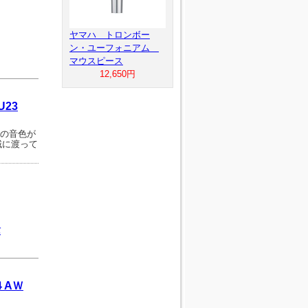
ヤマハ トロンボー
ン・ユーフォニアム
マウスピース
12,650円
23
めの音色が
域に渡って
バ
４AＷ