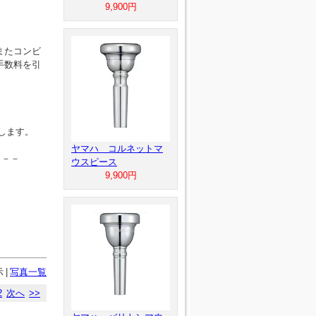
9,900円
またコンビ
手数料を引
します。
ヤマハ コルネットマ
－－－
ウスピース
9,900円
示
|
写真一覧
2
次へ
>>