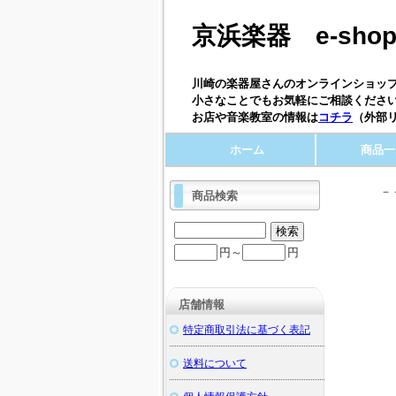
京浜楽器 e-sho
川崎の楽器屋さんのオンラインショップ
小さなことでもお気軽にご相談ください
お店や音楽教室の情報は
コチラ
（外部
ホーム
商品一
－
商品検索
円～
円
店舗情報
特定商取引法に基づく表記
送料について