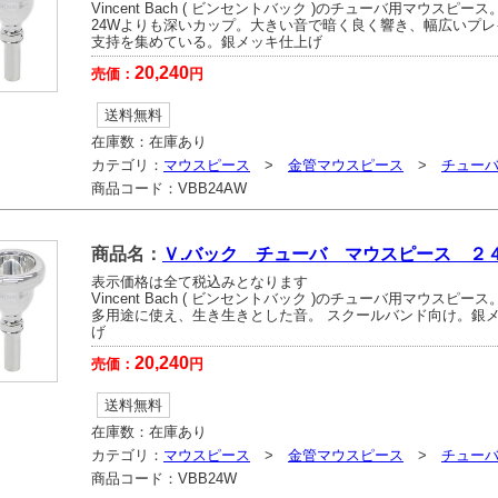
Vincent Bach ( ビンセントバック )のチューバ用マウスピース
24Wよりも深いカップ。大きい音で暗く良く響き、幅広いプレ
支持を集めている。銀メッキ仕上げ
20,240
売価：
円
送料無料
在庫数：
在庫あり
カテゴリ：
マウスピース
>
金管マウスピース
>
チュー
商品コード：
VBB24AW
商品名：
Ｖ.バック チューバ マウスピース ２
表示価格は全て税込みとなります
Vincent Bach ( ビンセントバック )のチューバ用マウスピース
多用途に使え、生き生きとした音。 スクールバンド向け。銀
げ
20,240
売価：
円
送料無料
在庫数：
在庫あり
カテゴリ：
マウスピース
>
金管マウスピース
>
チュー
商品コード：
VBB24W