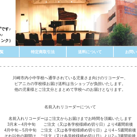
p
です♪
♪
リンク）
覧
特定商取引法
送料について
お問い
－－－－－－－－－－－－－－－－－－－－－－－－－－－－－－－－－－
川崎市内小中学校へ通学されている児童さま向けのリコーダー、
ピアニカの学校様お届け送料は当ショップが負担いたします。
他の児童様とご注文分とまとめて学校へのお届けとなります。
名前入れリコーダーについて
名前入れリコーダーはご注文からお届けまでお時間を頂戴いたします
3月末～4月中旬 ご注文（又は各学校様締め切り日）より4週間前後
4月中旬～5月中旬 ご注文（又は各学校様締め切り日）より4～5週間前後
それ以外の期間は ご注文（又は各学校様締め切り日）より2～3週間前後