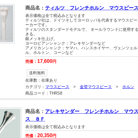
商品名：
ティルツ フレンチホルン マウスピー
表示価格は全て税込みとなります
ティルツ社は、ドイツそしてヨーロッパを代表するマウスピー
ーカーです。
ティルツのスタンダードモデルで、 オールラウンドに使用す
きる。
銀メッキ仕上げ。
ヨーロピアンシャンク：アレキサンダーなど
アメリカンシャンク：ヤマハ、ハンスホイヤー、ヴェンツェル
ル、ホルトン、コーンなど
17,600
売価：
円
送料無料
在庫数：
在庫あり
カテゴリ：
マウスピース
>
金管マウスピース
>
ホルン
商品コード：
THRS8
商品名：
アレキサンダー フレンチホルン マウ
ス ８Ｆ
表示価格は全て税込みとなります
20,350
売価：
円