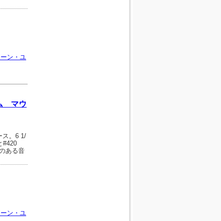
ボーン・ユ
ム マウ
ス。6 1/
#420
のある音
ボーン・ユ