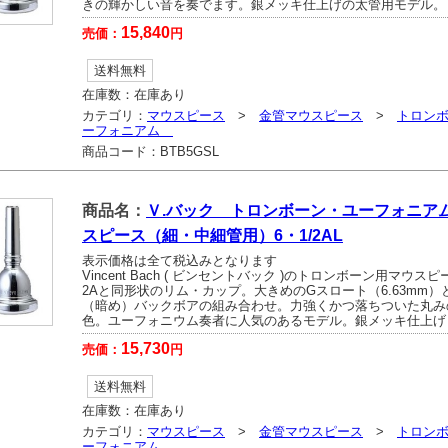
きの輝かしい音を奏でます。銀メッキ仕上げの太管用モデル。
15,840
売価：
円
送料無料
在庫数：
在庫あり
カテゴリ：
マウスピース
>
金管マウスピース
>
トロン
ーフォニアム
商品コード：
BTB5GSL
商品名：
Ｖ.バック トロンボーン・ユーフォニア
スピース（細・中細管用）6・1/2AL
表示価格は全て税込みとなります
Vincent Bach ( ビンセントバック )のトロンボーン用マウスピー
2Aと同形状のリム・カップ。大きめのGスロート（6.63mm）と
（暗め）バックボアの組み合わせ。力強くかつ落ちついた丸み
色。ユーフォニウム奏者に人気のあるモデル。銀メッキ仕上げ
15,730
売価：
円
送料無料
在庫数：
在庫あり
カテゴリ：
マウスピース
>
金管マウスピース
>
トロン
ーフォニアム