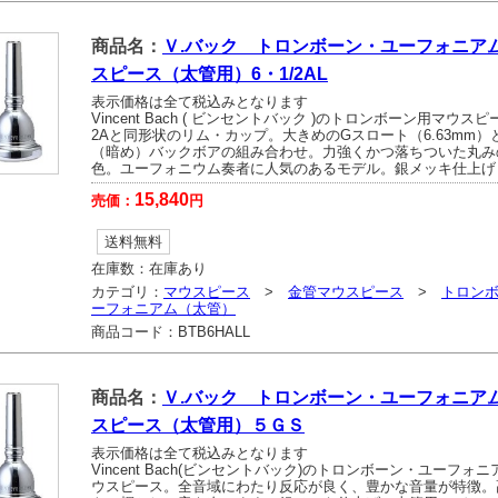
商品名：
Ｖ.バック トロンボーン・ユーフォニアム
スピース（太管用）6・1/2AL
表示価格は全て税込みとなります
Vincent Bach ( ビンセントバック )のトロンボーン用マウスピー
2Aと同形状のリム・カップ。大きめのGスロート（6.63mm）と
（暗め）バックボアの組み合わせ。力強くかつ落ちついた丸み
色。ユーフォニウム奏者に人気のあるモデル。銀メッキ仕上げ
15,840
売価：
円
送料無料
在庫数：
在庫あり
カテゴリ：
マウスピース
>
金管マウスピース
>
トロン
ーフォニアム（太管）
商品コード：
BTB6HALL
商品名：
Ｖ.バック トロンボーン・ユーフォニア
スピース（太管用）５ＧＳ
表示価格は全て税込みとなります
Vincent Bach(ビンセントバック)のトロンボーン・ユーフォ
ウスピース。全音域にわたり反応が良く、豊かな音量が特徴。