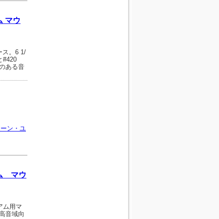
 マウ
ス。6 1/
#420
のある音
ボーン・ユ
ム マウ
ニアム用マ
高音域向