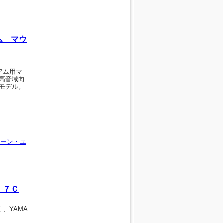
ム マウ
ニアム用マ
高音域向
モデル。
ボーン・ユ
 ７Ｃ
、YAMA