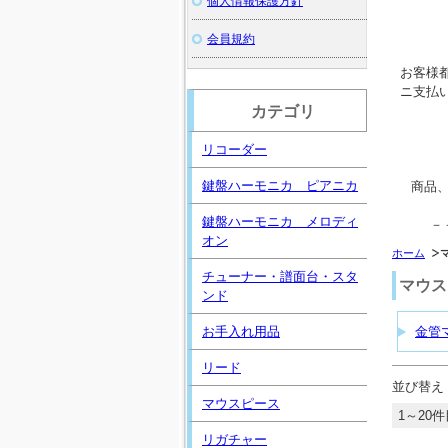
個人情報保護方針
会員規約
お客様
ニ支払
カテゴリ
リコーダー
鍵盤ハーモニカ ピアニカ
商品
鍵盤ハーモニカ メロディ
－
オン
ホーム
チューナー・譜面台・スタ
マウス
ンド
お手入れ用品
金管
リード
並び替え
マウスピース
1～20件
リガチャー