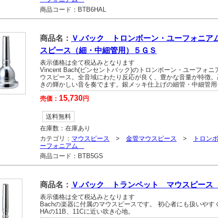
商品コード：
BTB6HAL
商品名：
Ｖ.バック トロンボーン・ユーフォニア
スピース（細・中細管用）５ＧＳ
表示価格は全て税込みとなります
Vincent Bach(ビンセントバック)のトロンボーン・ユーフォ
ウスピース。全音域にわたり反応が良く、豊かな音量が特徴。
きの輝かしい音を奏でます。銀メッキ仕上げの細管・中細管用
15,730
売価：
円
送料無料
在庫数：
在庫あり
カテゴリ：
マウスピース
>
金管マウスピース
>
トロン
ーフォニアム
商品コード：
BTB5GS
商品名：
Ｖ.バック トランペット マウスピース
表示価格は全て税込みとなります
Bachの楽器に付属のマウスピースです。 初心者にも扱いやすく
HAの11B、11Cに近い吹き心地。