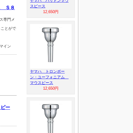
ヤマハ バリトンマウ
スピース
ス Ｓ８
12,650円
ス専門メ
ることがで
マイン
ヤマハ トロンボー
ン・ユーフォニアム
マウスピース
12,650円
スピー