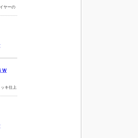
。
イヤーの
バ
４Ｗ
。
メッキ仕上
バ