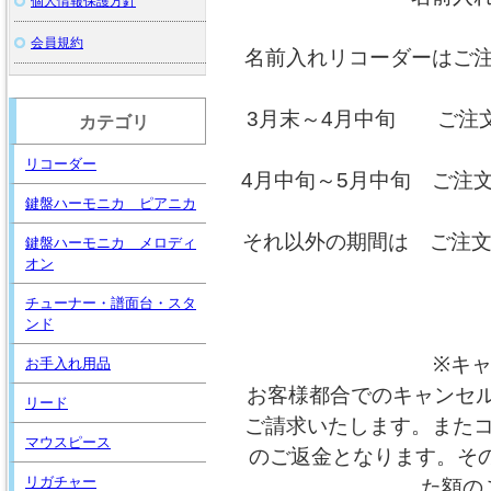
個人情報保護方針
会員規約
名前入れリコーダーはご
3月末～4月中旬 ご注
カテゴリ
リコーダー
4月中旬～5月中旬 ご注
鍵盤ハーモニカ ピアニカ
それ以外の期間は ご注文
鍵盤ハーモニカ メロディ
オン
チューナー・譜面台・スタ
ンド
※キ
お手入れ用品
お客様都合でのキャンセル
リード
ご請求いたします。また
マウスピース
のご返金となります。そ
リガチャー
た額の