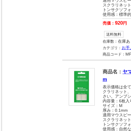
適用マウスピー
スクラリネッ
トンサクソフ
使用感：標準
920
売価：
円
送料無料
在庫数：
在庫あ
カテゴリ：
お手
商品コード：
MP
商品名：
ヤ
m
表示価格は全
クラリネット
さい。アンブ
内容量：6枚入
サイズ：M
厚み：0.1mm
適用マウスピー
スクラリネッ
トンサクソフ
使用感：自然