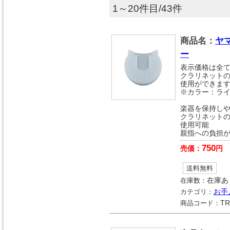
1～20件目/43件
商品名：
ヤ
ー
表示価格は全
クラリネット
使用ができま
※カラー：ライ
楽器を保持しや
クラリネット
使用可能
親指への負担
750
売価：
円
送料無料
在庫数：
在庫あ
カテゴリ：
お手
商品コード：
TR