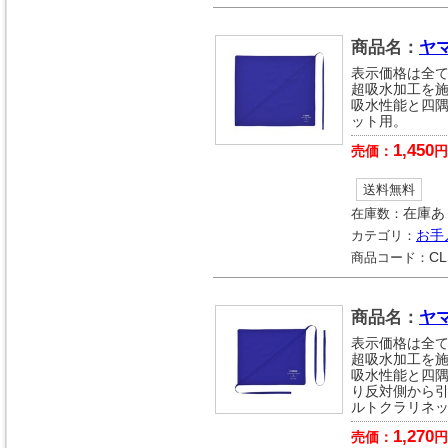
商品名：
ヤ
表示価格は全
超吸水加工を施
吸水性能と四隅
ット用。
1,450
売価：
円
送料無料
在庫数：
在庫あ
カテゴリ：
お手
商品コード：
CL
商品名：
ヤ
表示価格は全
超吸水加工を施
吸水性能と四隅
り反対側から引
ルトクラリネ
1,270
売価：
円