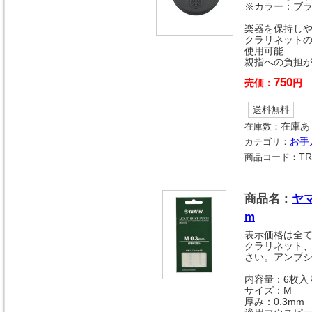
※カラー：ブラ
楽器を保持しや
クラリネット
使用可能
親指への負担
750
売価：
円
送料無料
在庫数：
在庫あ
カテゴリ：
お手
商品コード：
TR
商品名：
ヤ
m
表示価格は全
クラリネット
さい。アンブ
内容量：6枚入
サイズ：M
厚み：0.3mm