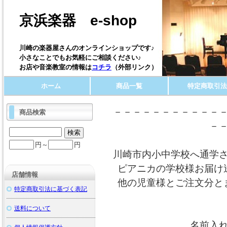
京浜楽器 e-shop
川崎の楽器屋さんのオンラインショップです♪
小さなことでもお気軽にご相談ください♪
お店や音楽教室の情報は
コチラ
（外部リンク）
ホーム
商品一覧
特定商取引法
－－－－－－－－－－－
商品検索
－
円～
円
川崎市内小中学校へ通学
ピアニカの学校様お届け
店舗情報
他の児童様とご注文分と
特定商取引法に基づく表記
送料について
名前入