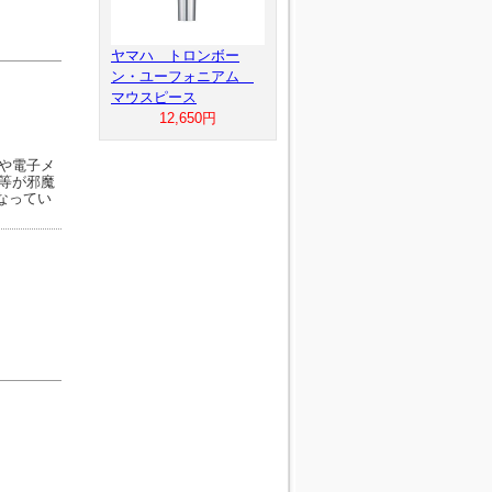
ヤマハ トロンボー
ン・ユーフォニアム
マウスピース
12,650円
や電子メ
等が邪魔
なってい