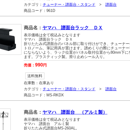
カテゴリ：
チューナー・譜面台・スタンド
>
譜面台
商品コード：
961D
商品名：
ヤマハ 譜面台ラック ＤＸ
表示価格は全て税込みとなります
ヤマハ 譜面台ラック ＤＸ
折りたたみ式譜面台のパネル部に取り付けができ、チューナー
トロノーム、筆記用具が置けます。譜めくりの際にチューナー
にならないよう、ラック位置がパネル取付位置から80mm下に
ます。プラスティック製。滑り止めシール入り。
990
売価：
円
送料無料
在庫数：
在庫あり
カテゴリ：
チューナー・譜面台・スタンド
>
譜面台
商品コード：
MS-RKDX
商品名：
ヤマハ 譜面台 （アルミ製）
表示価格は全て税込みとなります
ヤマハ 譜面台 アルミ製
折りたたみ式譜面台MS-260AL。