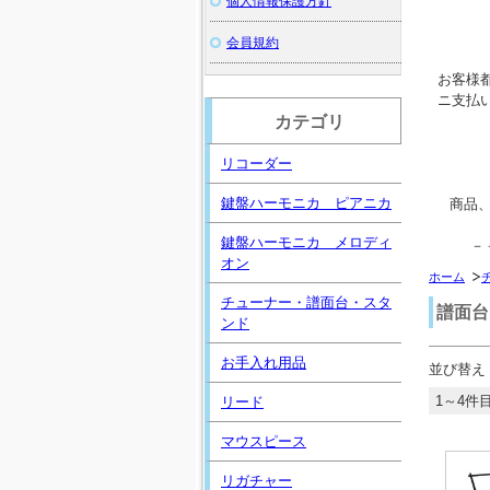
個人情報保護方針
会員規約
お客様
ニ支払
カテゴリ
リコーダー
鍵盤ハーモニカ ピアニカ
商品
鍵盤ハーモニカ メロディ
－
オン
ホーム
チューナー・譜面台・スタ
譜面台
ンド
お手入れ用品
並び替え
1～4件目
リード
マウスピース
リガチャー