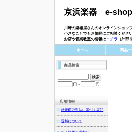
京浜楽器 e-sho
川崎の楽器屋さんのオンラインショップ
小さなことでもお気軽にご相談ください
お店や音楽教室の情報は
コチラ
（外部
ホーム
商品一
－
商品検索
円～
円
店舗情報
特定商取引法に基づく表記
送料について