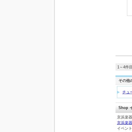
1～4件目
その他
チュ
Shop
京浜楽器
京浜楽
イベン