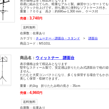
表示価格は全て税込みとなります
容易に組み立てられ、軽量なアルミ製。練習やコンサートでも
なブラック仕上げです。持ち運びに便利なソフトケース付き。
重量：７００ｇ 高さ：約690㎜-1,300 mm 。ケース付
3,740
売価：
円
送料無料
在庫数：
在庫あり
カテゴリ：
チューナー・譜面台・スタンド
>
譜面台
商品コード：
MS101L
商品名：
ウィットナー 譜面台
表示価格は全て税込みとなります
堅牢なスティール製で、安定感は折りたたみ式譜面台で他の追
ません。
たたむと大変コンパクトになり、多くを保管する場合でもかさ
美しく保管・収納できます。
重量：約1kg 折りたたみ時の長さ：35cm
4,960
売価：
円
送料無料
在庫数：
在庫あり