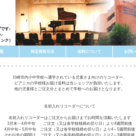
p
です♪
♪
リンク）
覧
特定商取引法
送料について
お問い
－－－－－－－－－－－－－－－－－－－－－－－－－－－－－－－－－－
川崎市内小中学校へ通学されている児童さま向けのリコーダー、
ピアニカの学校様お届け送料は当ショップが負担いたします。
他の児童様とご注文分とまとめて学校へのお届けとなります。
名前入れリコーダーについて
名前入れリコーダーはご注文からお届けまでお時間を頂戴いたします
3月末～4月中旬 ご注文（又は各学校様締め切り日）より4週間前後
4月中旬～5月中旬 ご注文（又は各学校様締め切り日）より4～5週間前後
それ以外の期間は ご注文（又は各学校様締め切り日）より2～3週間前後