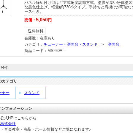
パネル締め付け部はギア式角度調節方式。塗膜が厚い紛体塗装
な黒色仕上げ。軽量(約730g)タイプ。手持ちと肩掛けが可能な
ース付き。
5,050
売価：
円
送料無料
在庫数：
在庫あり
カテゴリ：
チューナー・譜面台・スタンド
>
譜面台
商品コード：
MS260AL
/4件
のカテゴリ
ーナー
スタンド
 インフォメーション
公式HPはこちらから
器株式会社
ト・音楽教室・商品・ホール情報などご覧になれます♪