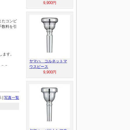
9,900円
またコンビ
手数料を引
します。
ヤマハ コルネットマ
－－－
ウスピース
9,900円
示
|
写真一覧