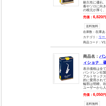
耐久性に優れ
奏やソロに向
の根元が厚く
6,820
売価：
円
送料無料
在庫数：
在庫あ
カテゴリ：
リー
商品コード：
V1
商品名：
バ
ィショナ 
表示価格は全
バンドレン社
アルトサック
的に愛用され
輪郭は明瞭。
ユーザーから
6,050
売価：
円
送料無料