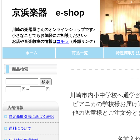
京浜楽器 e-shop
川崎の楽器屋さんのオンラインショップです♪
小さなことでもお気軽にご相談ください♪
お店や音楽教室の情報は
コチラ
（外部リンク）
ホーム
商品一覧
特定商取引法
－－－－－－－－－－－
商品検索
－
円～
円
川崎市内小中学校へ通学
ピアニカの学校様お届け
店舗情報
他の児童様とご注文分と
特定商取引法に基づく表記
送料について
名前入