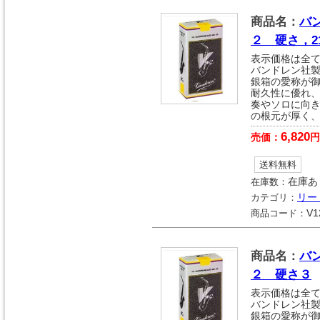
商品名：
バ
２ 硬さ，21
表示価格は全
バンドレン社製
銀箱の愛称が御
耐久性に優れ
奏やソロに向
の根元が厚く
6,820
売価：
円
送料無料
在庫数：
在庫あ
カテゴリ：
リー
商品コード：
V1
商品名：
バ
２ 硬さ３
表示価格は全
バンドレン社
銀箱の愛称が御