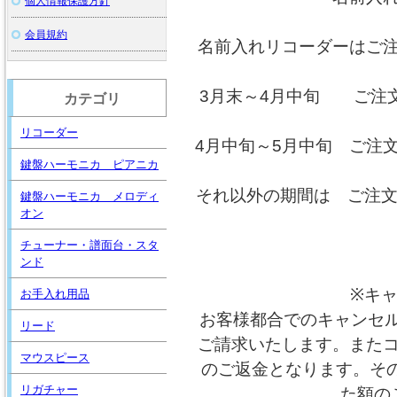
個人情報保護方針
会員規約
名前入れリコーダーはご
3月末～4月中旬 ご注
カテゴリ
リコーダー
4月中旬～5月中旬 ご注
鍵盤ハーモニカ ピアニカ
それ以外の期間は ご注文
鍵盤ハーモニカ メロディ
オン
チューナー・譜面台・スタ
ンド
※キ
お手入れ用品
お客様都合でのキャンセル
リード
ご請求いたします。また
マウスピース
のご返金となります。そ
リガチャー
た額の