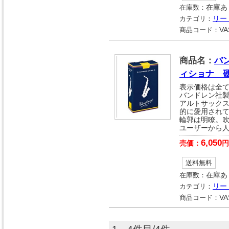
在庫数：
在庫あ
カテゴリ：
リー
商品コード：
VA
商品名：
バ
ィショナ 硬
表示価格は全
バンドレン社製
アルトサック
的に愛用され
輪郭は明瞭。
ユーザーから
6,050
売価：
円
送料無料
在庫数：
在庫あ
カテゴリ：
リー
商品コード：
VA